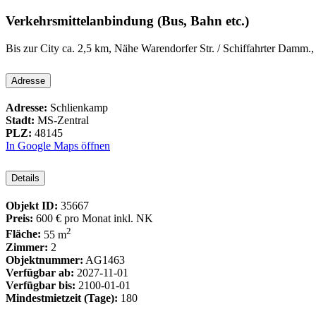
Verkehrsmittelanbindung (Bus, Bahn etc.)
Bis zur City ca. 2,5 km, Nähe Warendorfer Str. / Schiffahrter Damm.
Adresse
Adresse:
Schlienkamp
Stadt:
MS-Zentral
PLZ:
48145
In Google Maps öffnen
Details
Objekt ID:
35667
Preis:
600 €
pro Monat inkl. NK
2
Fläche:
55 m
Zimmer:
2
Objektnummer:
AG1463
Verfügbar ab:
2027-11-01
Verfügbar bis:
2100-01-01
Mindestmietzeit (Tage):
180