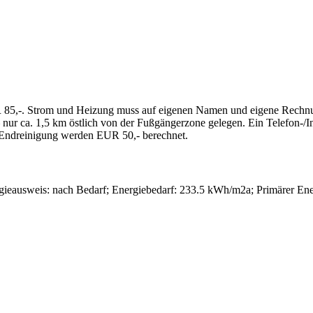
R 85,-. Strom und Heizung muss auf eigenen Namen und eigene Rechnu
ur ca. 1,5 km östlich von der Fußgängerzone gelegen. Ein Telefon-/In
 Endreinigung werden EUR 50,- berechnet.
gieausweis: nach Bedarf; Energiebedarf: 233.5 kWh/m2a; Primärer Ener