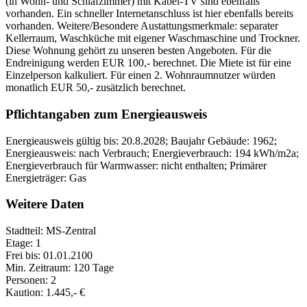
(in Wohn- und Schlafzimmer) mit Kabel-TV sind ebenfalls
vorhanden. Ein schneller Internetanschluss ist hier ebenfalls bereits
vorhanden. Weitere/Besondere Austattungsmerkmale: separater
Kellerraum, Waschküche mit eigener Waschmaschine und Trockner.
Diese Wohnung gehört zu unseren besten Angeboten. Für die
Endreinigung werden EUR 100,- berechnet. Die Miete ist für eine
Einzelperson kalkuliert. Für einen 2. Wohnraumnutzer würden
monatlich EUR 50,- zusätzlich berechnet.
Pflichtangaben zum Energieausweis
Energieausweis gültig bis: 20.8.2028; Baujahr Gebäude: 1962;
Energieausweis: nach Verbrauch; Energieverbrauch: 194 kWh/m2a;
Energieverbrauch für Warmwasser: nicht enthalten; Primärer
Energieträger: Gas
Weitere Daten
Stadtteil: MS-Zentral
Etage: 1
Frei bis: 01.01.2100
Min. Zeitraum: 120 Tage
Personen: 2
Kaution: 1.445,- €