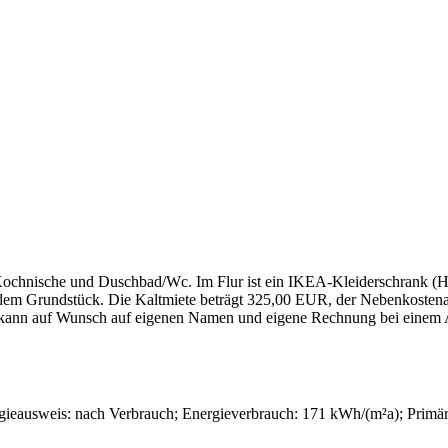
ochnische und Duschbad/Wc. Im Flur ist ein IKEA-Kleiderschrank (He
uf dem Grundstück. Die Kaltmiete beträgt 325,00 EUR, der Nebenkost
uss kann auf Wunsch auf eigenen Namen und eigene Rechnung bei einem 
gieausweis: nach Verbrauch; Energieverbrauch: 171 kWh/(m²a); Primär