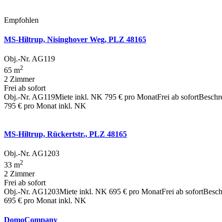
Empfohlen
MS-Hiltrup, Nisinghover Weg, PLZ 48165
Obj.-Nr. AG119
2
65 m
2 Zimmer
Frei ab sofort
Obj.-Nr. AG119Miete inkl. NK 795 € pro MonatFrei ab sofortBeschre
795 €
pro Monat inkl. NK
MS-Hiltrup, Rückertstr., PLZ 48165
Obj.-Nr. AG1203
2
33 m
2 Zimmer
Frei ab sofort
Obj.-Nr. AG1203Miete inkl. NK 695 € pro MonatFrei ab sofortBes
695 €
pro Monat inkl. NK
DomoCompany