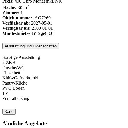
Preis:
490 €
pro Monat inkl. NK
2
Fläche:
30 m
Zimmer:
1
Objektnummer:
AG7269
Verfügbar ab:
2027-05-01
Verfügbar bis:
2100-01-01
Mindestmietzeit (Tage):
60
Ausstattung und Eigenschaften
Sonstige Ausstattung
2-ZKB
Dusche/WC
Einzelbett
Kühl-/Gefrierkombi
Pantry-Küche
PVC Boden
TV
Zentralheizung
Karte
Ähnliche Angebote